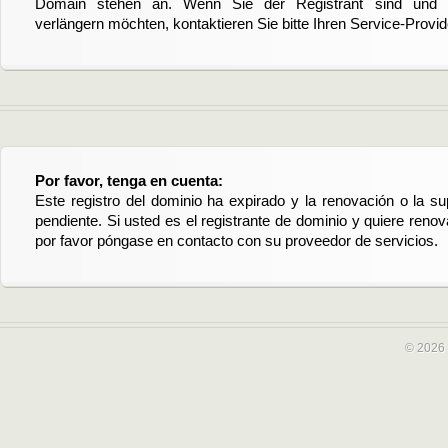
Domain stehen an. Wenn Sie der Registrant sind und di
verlängern möchten, kontaktieren Sie bitte Ihren Service-Provid
Por favor, tenga en cuenta:
Este registro del dominio ha expirado y la renovación o la su
pendiente. Si usted es el registrante de dominio y quiere reno
por favor póngase en contacto con su proveedor de servicios.
© 2026